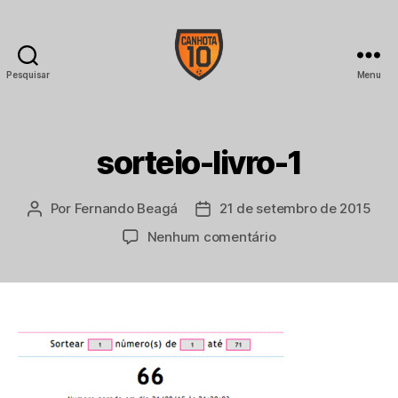
Pesquisar
Menu
CANHOTA
10
sorteio-livro-1
Por
Fernando Beagá
21 de setembro de 2015
Autor
Data
do
de
em
Nenhum comentário
post
publicação
sorteio-
livro-
1