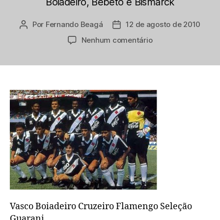
Boiadeiro, Bebeto e Bismarck
Por
Fernando Beagá
12 de agosto de 2010
Autor
Data
do
de
em
Nenhum comentário
post
publicação
Reprodução
seção
Quem
Fim
Levou?/MiltonNeve
Vasco Boiadeiro Cruzeiro Flamengo Seleção
Guarani