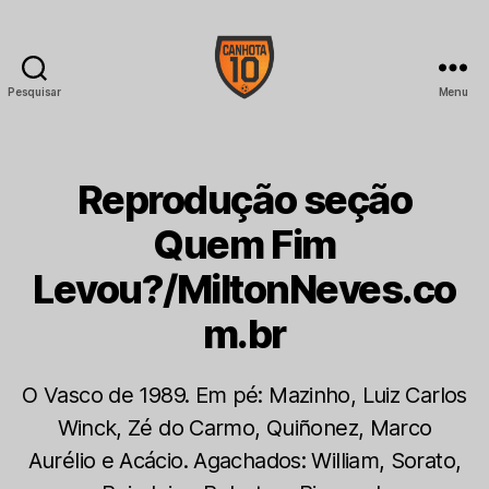
Pesquisar
Menu
CANHOTA
10
Reprodução seção
Quem Fim
Levou?/MiltonNeves.co
m.br
O Vasco de 1989. Em pé: Mazinho, Luiz Carlos
Winck, Zé do Carmo, Quiñonez, Marco
Aurélio e Acácio. Agachados: William, Sorato,