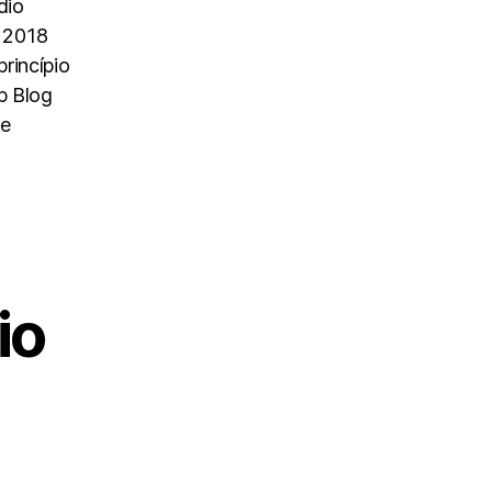
dio
 2018
rincípio
p Blog
 e
io