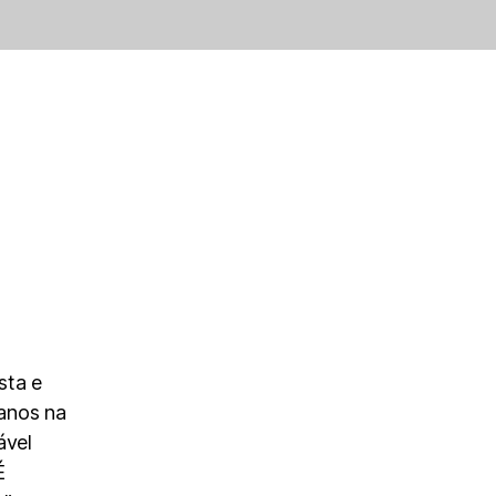
sta e
anos na
ável
É