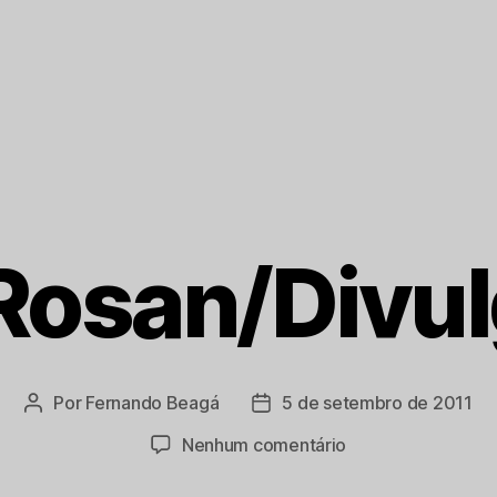
Rosan/Divu
Por
Fernando Beagá
5 de setembro de 2011
Autor
Data
do
de
em
Nenhum comentário
post
publicação
João
Rosan/Divulgação