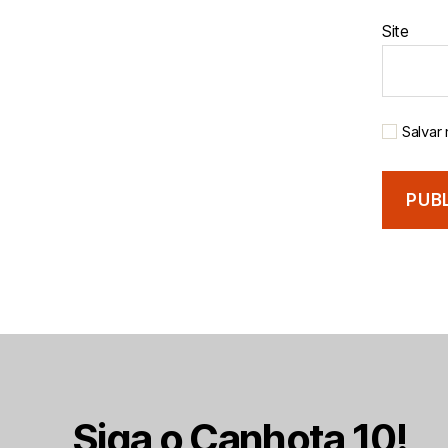
Site
Salvar
Siga o Canhota 10!