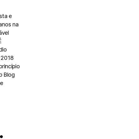
sta e
anos na
ável
É
dio
 2018
rincípio
p Blog
 e