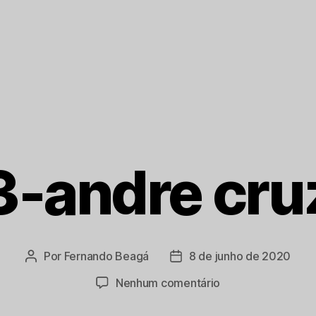
3-andre cru
Por
Fernando Beagá
8 de junho de 2020
Autor
Data
do
de
em
Nenhum comentário
post
publicação
3-
andre