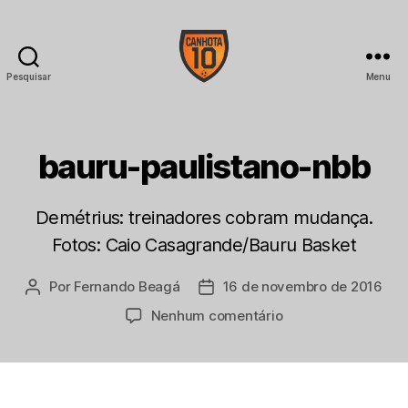
Pesquisar
Menu
CANHOTA
10
bauru-paulistano-nbb
Demétrius: treinadores cobram mudança.
Fotos: Caio Casagrande/Bauru Basket
Por
Fernando Beagá
16 de novembro de 2016
Autor
Data
do
de
em
Nenhum comentário
post
publicação
bauru-
paulistano-
nbb