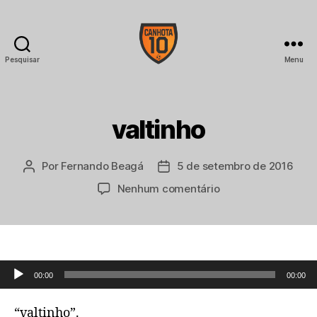
Pesquisar
Menu
CANHOTA
10
valtinho
Por
Fernando Beagá
5 de setembro de 2016
Autor
Data
do
de
em
Nenhum comentário
post
publicação
valtinho
Tocador de áudio
00:00
00:00
“valtinho”.