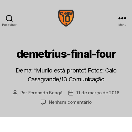
Pesquisar
Menu
CANHOTA
10
demetrius-final-four
Dema: “Murilo está pronto”. Fotos: Caio
Casagrande/13 Comunicação
Por
Fernando Beagá
11 de março de 2016
Autor
Data
do
de
em
Nenhum comentário
post
publicação
demetrius-
final-
four