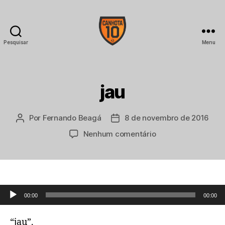
Pesquisar
Menu
CANHOTA
10
jau
Por
Fernando Beagá
8 de novembro de 2016
Autor
Data
do
de
em
Nenhum comentário
post
publicação
jau
Tocador de áudio
00:00
00:00
“jau”.