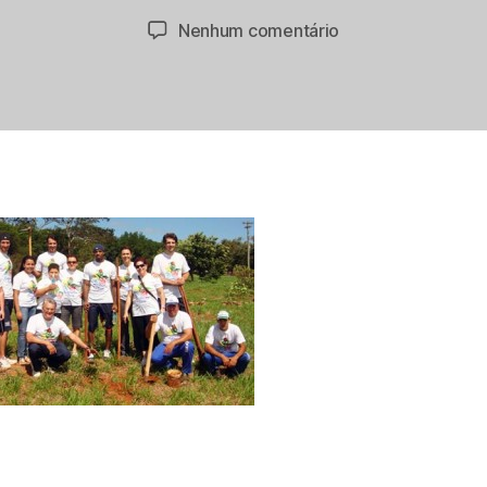
do
de
em
Nenhum comentário
post
publicação
Divulgação
Bauru
Basket