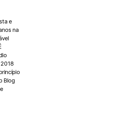
sta e
anos na
ável
É
dio
 2018
rincípio
p Blog
 e