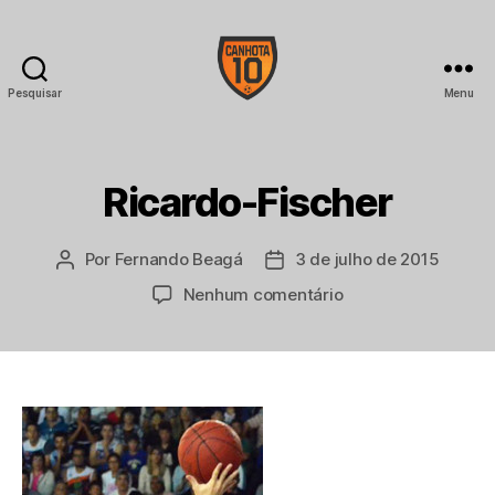
Pesquisar
Menu
CANHOTA
10
Ricardo-Fischer
Por
Fernando Beagá
3 de julho de 2015
Autor
Data
do
de
em
Nenhum comentário
post
publicação
Ricardo-
Fischer