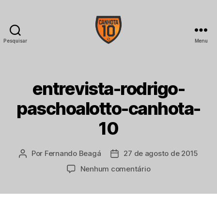
Pesquisar
Menu
CANHOTA
10
entrevista-rodrigo-
paschoalotto-canhota-
10
Por
Fernando Beagá
27 de agosto de 2015
Autor
Data
do
de
em
Nenhum comentário
post
publicação
entrevista-
rodrigo-
paschoalotto-
canhota-