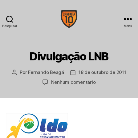
Pesquisar
Menu
CANHOTA
10
Divulgação LNB
Por
Fernando Beagá
18 de outubro de 2011
Autor
Data
do
de
em
Nenhum comentário
post
publicação
Divulgação
LNB